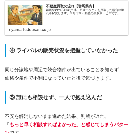
不動産買取の流れ【群馬県内】
群馬県内の不動産(土地、戸建てなど）を買取した場合の流
れを解説します。※リヤマ不動産の買取サービスです。
riyama-fudousan.co.jp
④ ライバルの販売状況を把握していなかった
同じ分譲地や周辺で競合物件が出ていることを知らず、
価格や条件で不利になっていたと後で気づきます。
⑤ 誰にも相談せず、一人で抱え込んだ
不安を解消しないまま進めた結果、判断が遅れ、
「
もっと早く相談すればよかった」と感じてしまうパター
ン
です。