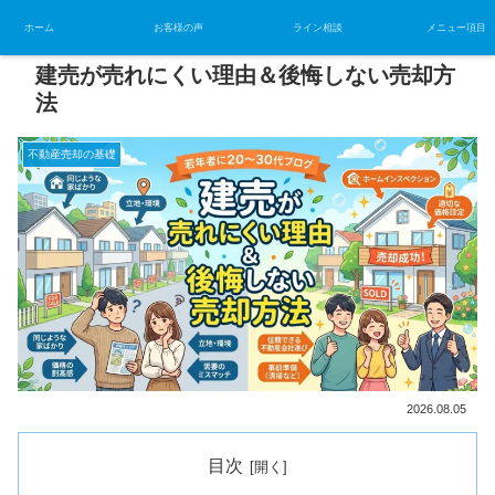
ホーム
お客様の声
ライン相談
メニュー項目
建売が売れにくい理由＆後悔しない売却方
法
不動産売却の基礎
2026.08.05
目次