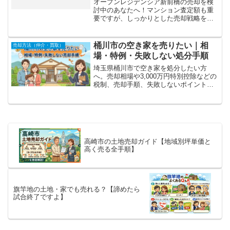
オープンレジデンシア新前橋の売却を検
討中のあなたへ！マンション査定額も重
要ですが、しっかりとした売却戦略を立
てれば、適切な価格で早く売れる可能性
があります。さらに、売却後に手元に残
る金額もシミュレーションで確認できま
桶川市の空き家を売りたい｜相
売却方法（仲介・買取）
す！
場・特例・失敗しない処分手順
埼玉県桶川市で空き家を処分したい方
へ。売却相場や3,000万円特別控除などの
税制、売却手順、失敗しないポイントを
宅地建物取引士がわかりやすく解説。相
続した実家の売却にも役立つ完全ガイド
です。
高崎市の土地売却ガイド【地域別坪単価と
高く売る全手順】
旗竿地の土地・家でも売れる？【諦めたら
試合終了ですよ】