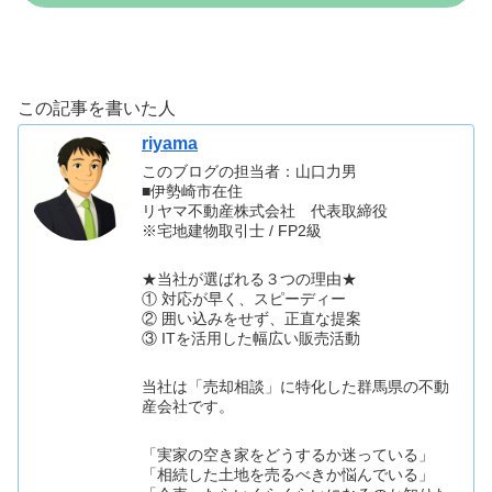
この記事を書いた人
riyama
このブログの担当者：山口力男
■伊勢崎市在住
リヤマ不動産株式会社 代表取締役
※宅地建物取引士 / FP2級
★当社が選ばれる３つの理由★
① 対応が早く、スピーディー
② 囲い込みをせず、正直な提案
③ ITを活用した幅広い販売活動
当社は「売却相談」に特化した群馬県の不動
産会社です。
「実家の空き家をどうするか迷っている」
「相続した土地を売るべきか悩んでいる」