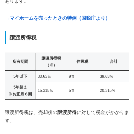
あります。
→マイホームを売ったときの特例（国税庁より）
譲渡所得税
譲渡所得税
所有期間
住民税
合計
（※）
5年以下
30.63％
9％
39.63％
5年超え
15.315％
5％
20.315％
※お正月６回
譲渡所得税は、売却後の
譲渡所得
に対して税金がかかりま
す。