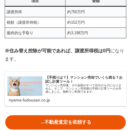
項目
金額
譲渡所得
約750万円
税額（譲渡所得税）
約152万円
最終的な手取り
約3,198万円
※住み替え控除が可能であれば、譲渡所得税は0円
になり
ます。
【手残りは？】マンション売却でいくら残る？お
試し計算ツール！
マンション売却後、その金額がすべて自分のものになりま
せん。そこで、マンション売却後の手残り計算ツールを作
成しました。無料でご利用できます。
riyama-fudousan.co.jp
→不動産査定を依頼する