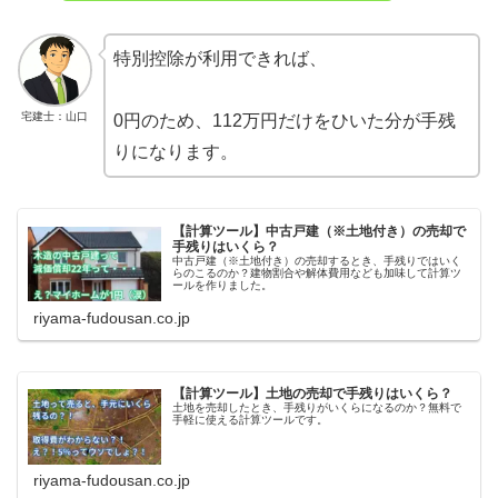
特別控除が利用できれば、
宅建士：山口
0円のため、112万円だけをひいた分が手残
りになります。
【計算ツール】中古戸建（※土地付き）の売却で
手残りはいくら？
中古戸建（※土地付き）の売却するとき、手残りではいく
らのこるのか？建物割合や解体費用なども加味して計算ツ
ールを作りました。
riyama-fudousan.co.jp
【計算ツール】土地の売却で手残りはいくら？
土地を売却したとき、手残りがいくらになるのか？無料で
手軽に使える計算ツールです。
riyama-fudousan.co.jp