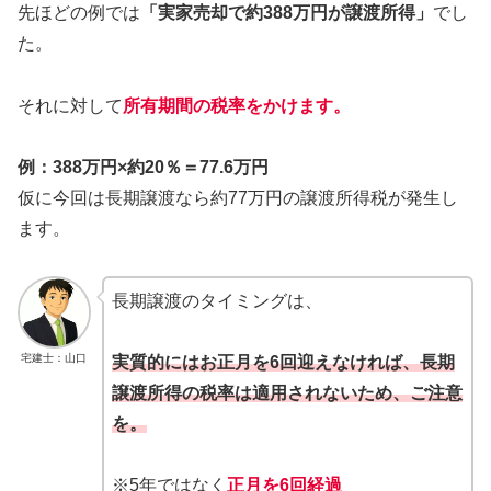
先ほどの例では
「実家売却で約388万円が譲渡所得」
でし
た。
それに対して
所有期間の税率をかけます。
例：388万円×約20％＝77.6万円
仮に今回は長期譲渡なら約77万円の譲渡所得税が発生し
ます。
長期譲渡のタイミングは、
宅建士：山口
実質的にはお正月を6回迎えなければ、長期
譲渡所得の税率は適用されないため、ご注意
を。
※5年ではなく
正月を6回経過