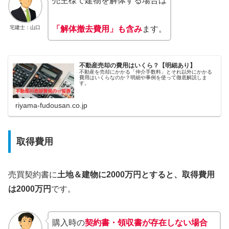
売主様で建物を解体する場合は
宅建士：山口
「解体撤去費用」も含み
ます。
不動産売却の費用はいくら？【明細あり】
不動産を売却にかかる「仲介手数料」とそれ以外にかかる
費用はいくらなのか？明細や事例を使って徹底解説しま
す。
riyama-fudousan.co.jp
取得費用
売買契約書に
土地＆建物に2000万円とすると、取得費用
は2000万円
です。
購入時の
契約書・領収書が存在しない場合