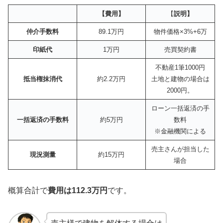
【費用】
【
説明】
仲介手数料
89.1万円
物件価格×3%+6万
印紙代
1万円
売買契約書
不動産1筆1000円
抵当権抹消代
約2.2万円
土地と建物の場合は
2000円。
ローン一括返済の手
一括返済の手数料
約5万円
数料
※金融機関による
売主さんが担当した
現況測量
約15万円
場合
概算合計で
費用は112.3万円
です。