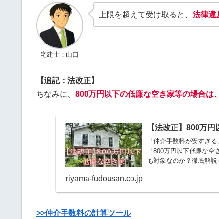
上限を超えて受け取ると、
法律違
宅建士：山口
【追記：法改正】
ちなみに、
800万円以下の低廉な空き家等の場合は
【法改正】800万
「仲介手数料が安すぎる
「800万円以下低廉な
も対象なのか？徹底解説
riyama-fudousan.co.jp
>>仲介手数料の計算ツール