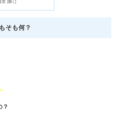
目次
もそも何？
。
の？