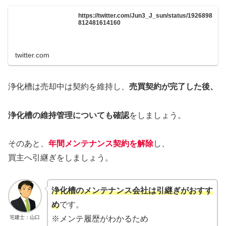
https://twitter.com/Jun3_J_sun/status/1926898
812481614160
twitter.com
浄化槽は売却中は契約を維持し、
売買契約が完了した後、
浄化槽の維持管理についても確認
をしましょう。
そのあと、
年間メンテナンス契約を解除
し、
買主へ引継ぎをしましょう。
浄化槽のメンテナンス会社は引継ぎがおすす
め
です。
宅建士：山口
※メンテ履歴がわかるため