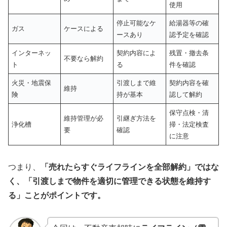
使用
停止可能なケ
給湯器等の確
ガス
ケースによる
ースあり
認予定を確認
インターネッ
契約内容によ
残置・撤去条
不要なら解約
ト
る
件を確認
火災・地震保
引渡しまで維
契約内容を確
維持
険
持が基本
認して解約
保守点検・清
維持管理が必
引継ぎ方法を
浄化槽
掃・法定検査
要
確認
に注意
つまり、
「売れたらすぐライフラインを全部解約」ではな
く、「引渡しまで物件を適切に管理できる状態を維持す
る」ことがポイントです。