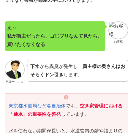
ブリなど害虫が部屋の中に入ってきます
。
え～
私が買主だったら、ゴ〇ブリなんて見たら、
お客様
買いたくなくなる
下水から異臭が発生し、
買主様の奥さんはお
そらくドン引き
します。
宅建士：山口
東京都水道局など各自治体
でも、
空き家管理における
「通水」の重要性を啓発
しています。
水を使わない期間が長いと、水道管内の錆や詰まりの