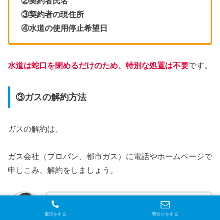
②契約者氏名
③契約者の現住所
④水道の使用停止希望日
水道は蛇口を閉めるだけのため、特別な処置は不要
です。
③ガスの解約方法
ガスの解約は、
ガス会社（プロパン、都市ガス）に電話やホームページで
申しこみ、解約をしましょう。
マンションは
オートロック内に入る必要があ
電話をする
問合せをする
るため、立ち合いが必要
です。