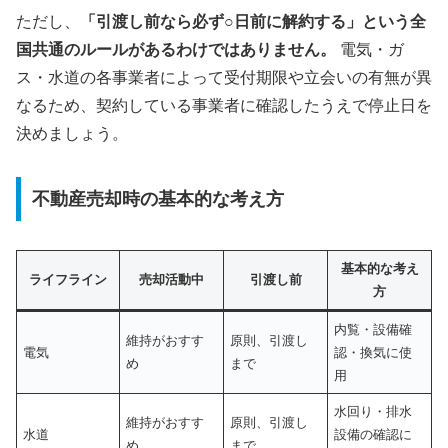
ただし、
「引渡し前なら必ず○日前に解約する」という全
国共通のルールがあるわけではありません。
電気・ガ
ス・水道の各事業者によって受付期限や立会いの有無が異
なるため、契約している事業者に確認したうえで停止日を
決めましょう。
不動産売却時の基本的な考え方
基本的な考え
ライフライン
売却活動中
引渡し前
方
内覧・設備確
維持がおすす
原則、引渡し
電気
認・換気に使
め
まで
用
水回り・排水
維持がおすす
原則、引渡し
水道
設備の確認に
め
まで