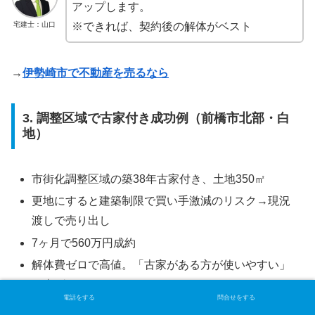
アップします。
宅建士：山口
※できれば、契約後の解体がベスト
→
伊勢崎市で不動産を売るなら
3. 調整区域で古家付き成功例（前橋市北部・白
地）
市街化調整区域の築38年古家付き、土地350㎡
更地にすると建築制限で買い手激減のリスク→現況
渡しで売り出し
7ヶ月で560万円成約
解体費ゼロで高値。「古家がある方が使いやすい」
と喜ばれた
電話をする
問合せをする