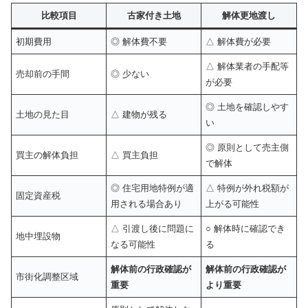
比較項目
古家付き土地
解体更地渡し
初期費用
◎ 解体費不要
△ 解体費が必要
△ 解体業者の手配等
売却前の手間
◎ 少ない
が必要
◎ 土地を確認しやす
土地の見た目
△ 建物が残る
い
◎ 原則として売主側
買主の解体負担
△ 買主負担
で解体
◎ 住宅用地特例が適
△ 特例が外れ税額が
固定資産税
用される場合あり
上がる可能性
△ 引渡し後に問題に
○ 解体時に確認でき
地中埋設物
なる可能性
る
解体前の行政確認が
解体前の行政確認が
市街化調整区域
重要
より重要