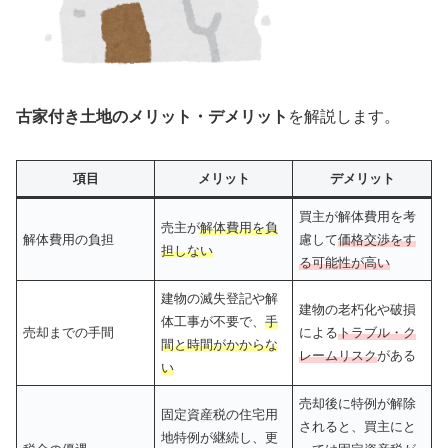
古家付き土地のメリット・デメリット
を解説します。
項目
メリット
デメリット
買主が解体費用を考
売主が
解体費用を負
解体費用の負担
慮して
価格交渉をす
担しない
る可能性が高い
建物の滅失登記や解
建物の老朽化や破損
体工事が不要で、
手
売却までの手間
による
トラブル・ク
間と時間がかからな
レームリスク
がある
い
売却後に特例が解除
固定資産税の住宅用
されると、買主にと
地特例が継続し、更