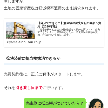
生しますが、
土地の固定資産税は軽減税率適用のまま請求されます。
【自分でできる？】解体後の滅失登記の書類＆費
用（2026年版）
「建物を解体した後の滅失登記って意外と高い・・・自分
でできない？」と疑問のあなたへ。滅失登記の書類＆費
用、方法について解説します。
riyama-fudousan.co.jp
③決済前に抵当権抹消できるか
売買契約後に、正式に解体がスタートします。
それを
引き渡し日まで
に行います。
売主側に抵当権がついていたら？