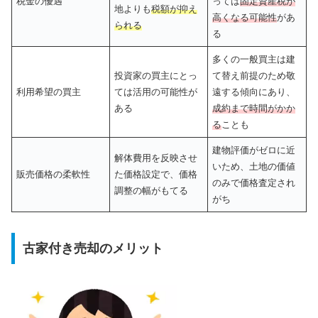
税金の優遇
っては
固定資産税が
地よりも
税額が抑え
高くなる可能性
があ
られる
る
多くの一般買主は建
投資家の買主にとっ
て替え前提のため敬
利用希望の買主
ては活用の可能性が
遠する傾向にあり、
ある
成約まで時間がかか
る
ことも
建物評価がゼロに近
解体費用を反映させ
いため、土地の価値
販売価格の柔軟性
た価格設定で、価格
のみで価格査定され
調整の幅がもてる
がち
古家付き売却のメリット