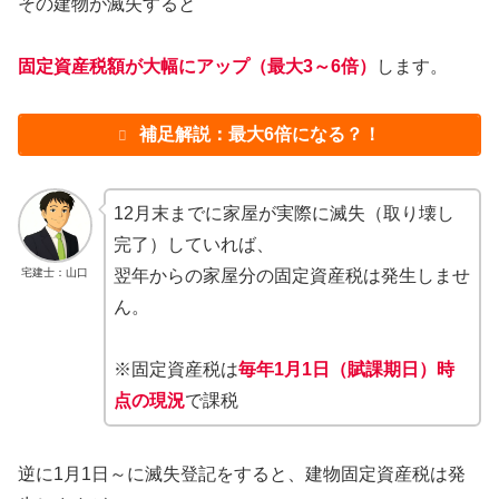
その建物が滅失すると
固定資産税額が大幅にアップ（最大3～6倍）
します。
補足解説：最大6倍になる？！
12月末までに家屋が実際に滅失（取り壊し
完了）していれば、
宅建士：山口
翌年からの家屋分の固定資産税は発生しませ
ん。
※固定資産税は
毎年1月1日（賦課期日）時
点の現況
で課税
逆に1月1日～に滅失登記をすると、建物固定資産税は発