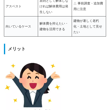
原則として解体しな
△ 事前調査・追加費
アスベスト
ければ解体費用は発
用に注意
生しない
建物が著しく老朽
解体費を抑えたい・
向いているケース
化・土地として見せ
建物を活用できる
たい
メリット