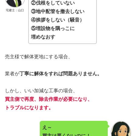
②伐根をしていない
宅建士：山口
③地中配管を撤去しない
④挨拶をしない（騒音）
⑤埋設物を隅っこに
埋めなおす
売主様で解体更地にする場合、
業者が
丁寧に解体をすれば問題ありません。
しかし、いい加減な工事の場合、
買主側で再度、除去作業が必要になり、
トラブルになります。
え～
買主は悪くないのに！