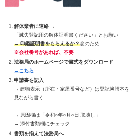
解体業者に連絡
→
「滅失登記用の解体証明書ください」とお願い
→ 印鑑証明書をもらえるか？
念のため
※会社番号があれば、不要
法務局のホームページで書式をダウンロード
→こちら
申請書を記入
→ 建物表示（所在・家屋番号など）は登記簿謄本を
見ながら書く
→ 原因欄は「令和○年○月○日 取壊し」
→ 添付書類欄にチェック
書類を揃えて法務局へ