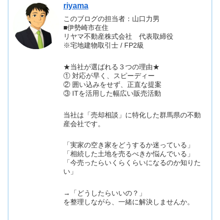
riyama
このブログの担当者：山口力男
■伊勢崎市在住
リヤマ不動産株式会社 代表取締役
※宅地建物取引士 / FP2級
★当社が選ばれる３つの理由★
① 対応が早く、スピーディー
② 囲い込みをせず、正直な提案
③ ITを活用した幅広い販売活動
当社は「売却相談」に特化した群馬県の不動
産会社です。
「実家の空き家をどうするか迷っている」
「相続した土地を売るべきか悩んでいる」
「今売ったらいくらくらいになるのか知りた
い」
→「どうしたらいいの？」
を整理しながら、一緒に解決しませんか。