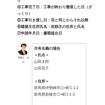
り
④工事完了日：工事が終わり撤退した日（ざ
っくり）
⑤工事引き渡し日：④と同じからそれ以降
⑥建築主住所氏名：依頼主の住所と氏名
⑦申請年月日：書類提出日
共有名義の場合
＜氏名＞
宅建士：山
山田太郎
口
山田花子
＜住所＞
群馬県伊勢崎市◎×町1-1-2
群馬県前橋市◎×町1-1-3