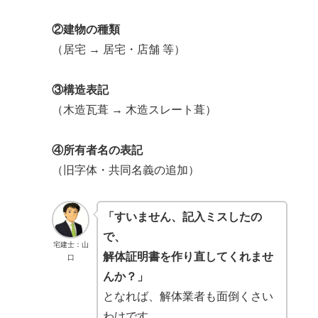
②建物の種類
（居宅 → 居宅・店舗 等）
③構造表記
（木造瓦葺 → 木造スレート葺）
④所有者名の表記
（旧字体・共同名義の追加）
「すいません、記入ミスしたの
で、
宅建士：山
解体証明書を作り直してくれませ
口
んか？」
となれば、解体業者も面倒くさい
わけです。