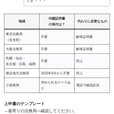
です・・・
印鑑証明書
地域
代わりに必要なもの
の添付は？
東京法務局
不要
解体証明書
（全支部）
大阪法務局
不要
解体証明書
札幌・仙台・
不要
同上
名古屋・広島・福岡
横浜地方法務局
2025年4月から不要
同上
求められるケースあ
小規模局
電話で確認必須
り
上申書のテンプレート
→最寄りの法務局へ確認してください。