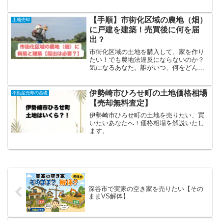
【手順】市街化区域の農地（畑）
土地売却
に戸建を建築！売買後に何を届
出？
市街化区域の土地を購入して、家を作り
たい！でも農地法違反にならないのか？
気になるあなた。誰がいつ、何をどんな
風にすれば、問題なく注文住宅を建築で
きるか？解説します。
伊勢崎市ひろせ町の土地価格相場
不動産売却の基礎
【売却無料査定】
伊勢崎市ひろせ町の土地を売りたい、買
いたいあなたへ！価格相場を解説いたし
ます。
深谷市で実家の空き家を売りたい【その
ままVS解体】