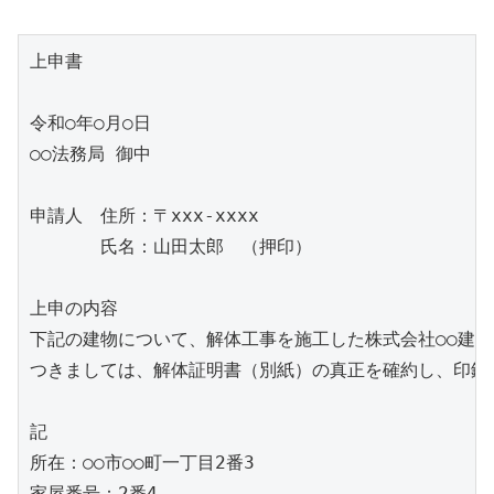
上申書

令和○年○月○日

○○法務局 御中

申請人　住所：〒xxx-xxxx  

　　　　氏名：山田太郎　（押印）

上申の内容

下記の建物について、解体工事を施工した株式会社○○建設
つきましては、解体証明書（別紙）の真正を確約し、印鑑
記

所在：○○市○○町一丁目2番3  

家屋番号：2番4  
