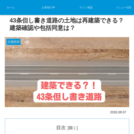
ホーム
お客様の声
ライン相談
メニュー項目
43条但し書き道路の土地は再建築できる？
建築確認や包括同意は？
土地売却
2026.08.07
目次