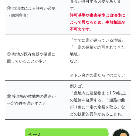
査会が許可する必要がありま
④ 自治体による許可が必要
す。
（個別審査）
許可基準や審査基準は自治体に
よって異なるため、事前相談が
不可欠です。
「すでに家が建っている地域」
「一定の建築が許可されてきた
⑤ 敷地が既存集落や沿道に
地域」
面していることが多い
など。
※ドン突きの家だらけのエリア
例えば、
「敷地内に建築物まで1.5m以上
⑥ 接道幅や敷地内の通路が
の通路を確保する」「通路の曲
一定条件を満たすこと
がり角に一定の余裕を取る」な
どの技術的要件があることも。
うーん、