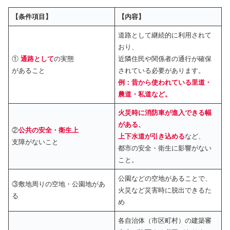
【条件項目】
【内容】
道路として継続的に利用されて
おり、
①
通路として
の実態
近隣住民や関係者の通行が確保
があること
されている必要があります。
例：昔から使われている里道・
農道・私道など。
火災時に消防車が進入できる幅
がある、
②
公共の安全・衛生上
上下水道が引き込める
など、
支障がないこと
都市の安全・衛生に影響がない
こと。
公園などの空地があることで、
③敷地周りの空地・公園地があ
火災など災害時に脱出できるた
る
め
各自治体（市区町村）の建築審