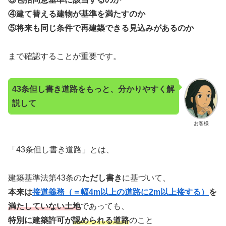
④建て替える建物が基準を満たすのか
⑤将来も同じ条件で再建築できる見込みがあるのか
まで確認することが重要です。
43条但し書き道路をもっと、分かりやすく解
説して
お客様
「43条但し書き道路」とは、
建築基準法第43条の
ただし書き
に基づいて、
本来は
接道義務（＝幅4m以上の道路に2m以上接する）
を
満たしていない土地
であっても、
特別に建築許可が
認められる道路
のこと