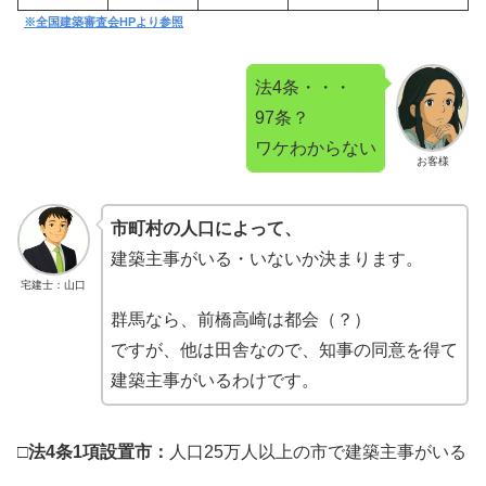
※全国建築審査会HPより参照
法4条・・・
97条？
ワケわからない
お客様
市町村の人口によって、
建築主事がいる・いないか決まります。
宅建士：山口
群馬なら、前橋高崎は都会（？）
ですが、他は田舎なので、知事の同意を得て
建築主事がいるわけです。
□法4条1項設置市：
人口25万人以上の市で建築主事がいる