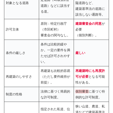
対象となる道路
隘道路など、
道路）などに該当す
建築基準法の道路に
る道。
該当しない通路等。
原則：特定行政庁
建築審査会の同意
が
許可主体
（市区町村）
必要
審査会の関与なし。
（個別判断）。
条件は比較的緩や
か。一定の要件を満
条件の厳しさ
厳しい
たせば許可されやす
い。
再建築も比較的容易
再建築時にも再度許
再建築のしやすさ
（ただし要件維持が
可が必要
となる可能
前提）。
性がある。
法律に基づく簡易的
個別審査
に基づく特
制度の性格
な許可制度。
例的な許可制度。
狭い山道、農道、私
指定された私道、位
道などで建築基準法