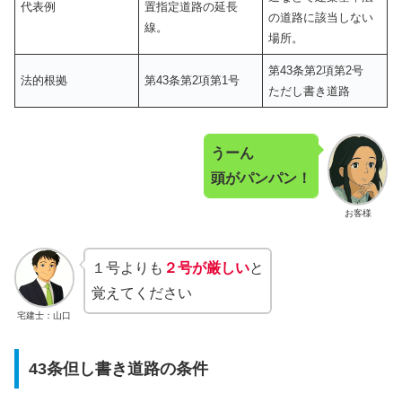
代表例
置指定道路の延長
の道路に該当しない
線。
場所。
第43条第2項第2号
法的根拠
第43条第2項第1号
ただし書き道路
うーん
頭がパンパン！
お客様
１号よりも
２号が厳しい
と
覚えてください
宅建士：山口
43条但し書き道路の条件