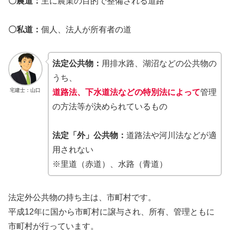
〇農道：
主に農業の目的で整備される道路
〇私道：
個人、法人が所有者の道
法定公共物：
用排水路、湖沼などの公共物の
うち、
宅建士：山口
道路法、下水道法などの特別法によって
管理
の方法等が決められているもの
法定「外」公共物：
道路法や河川法などが適
用されない
※里道（赤道）、水路（青道）
法定外公共物の持ち主は、市町村です。
平成12年に国から市町村に譲与され、所有、管理ともに
市町村が行っています。