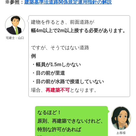
※参照：
建築基準法道路関係規定運用指針の解説
建物を作るとき、前面道路が
幅4m以上で2m以上接する必要があります。
宅建士：山口
ですが、そうではない道路
例
・幅員が1.5mしかない
・目の前が里道
・目の前が水路で接道していない
場合、
再建築不可
となります。
なるほど！
原則、再建築できないけれど、
特別な許可があれば
お客様