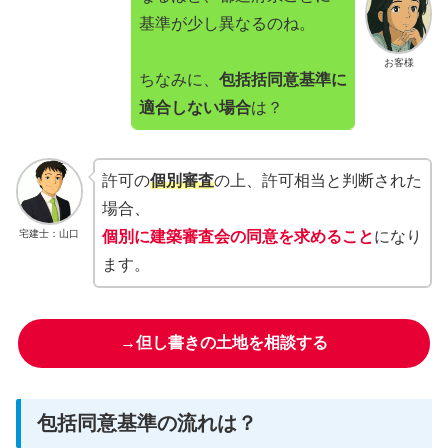
基準が少し異なるのね。
お客様
ちなみに、
包括括同意基準に
適合しない場合
は？
許可の
個別審査
の上、許可相当と判断された
場合、
宅建士：山口
個別に建築審査会の同意を求めること
になり
ます。
→但し書きの土地を相談する
包括同意基準の流れは？