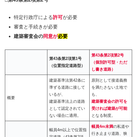
特定行政庁による
許可
が必要
審査と手続きが必要
建築審査会の
同意が
必要
第43条第2項第2号
第43条第2項第1号
（個別許可型・ただ
（位置指定道路型）
し書き道路）
建築基準法第42条に
原則として接道義務
準ずる道路に接して
を満たさない土地で
いるが、
も、
概要
建築基準法上の道路
建築審査会の許可を
として認定されてい
受ければ建築が可能
ない場合に適用。
となる制度。
幅員4m未満
の私道や
幅員4m以上で位置指
行き止まり道路、狭
定道路（43条第2項