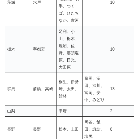
茨城
水戸
10
手、つく
ば、ひたち
なか、古河
足利、小
山、栃木、
鹿沼、佐
栃木
宇都宮
10
野、那須塩
原、日光、
大田原
藤岡、沼
桐生、伊勢
田、渋川、
群馬
前橋、高崎
崎、太田、
13
富岡、安
館林
中、みどり
山梨
甲府
2
岡谷、飯
長野
長野
松本、上田
田、諏訪、
8
塩尻