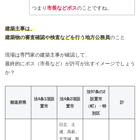
つまり
市長などボス
のことですね。
建築主事は、
建築物の審査確認や検査などを行う地方公務員
のこと
現場は専門家の建築主事が確認して、
最終的にボス（市長など）が許可が出すイメージでしょう
か？
法97条の2
法4条1項設
法4条2項設
設置市
都道府県
計
置市
置市
（町）・特
別区
日立、土
浦、高萩、
北茨城、取