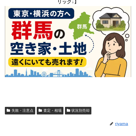
リック↓】
失敗・注意点
査定・相場
状況別売却
riyama