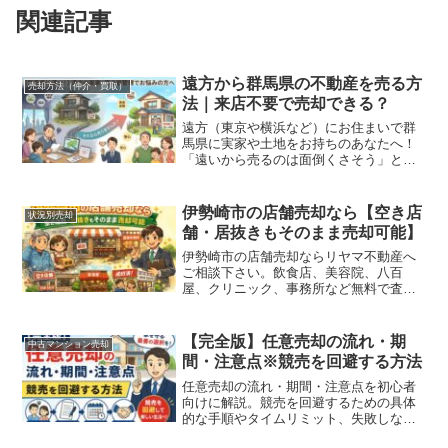
関連記事
遠方から群馬県の不動産を売る方
売却方法（仲介・買取）
法｜来店不要で売却できる？
遠方（東京や横浜など）にお住まいで群
馬県に実家や土地をお持ちのあなたへ！
「遠いから売るのは面倒くさそう」と諦
めていませんか？この記事ではできるだ
け負担なく、ネットの力を使って売却で
きる方法をご紹介します
伊勢崎市の店舗売却なら【空き店
状況別売却
舗・居抜きもそのまま売却可能】
伊勢崎市の店舗売却ならリヤマ不動産へ
ご相談下さい。飲食店、美容院、八百
屋、クリニック、事務所など無料で査定
を致します。
【完全版】任意売却の流れ・期
中古マンション売却
間・注意点※競売を回避する方法
任意売却の流れ・期間・注意点を初心者
向けに解説。競売を回避するための具体
的な手順やタイムリミット、失敗しない
ポイントを分かりやすくまとめていま