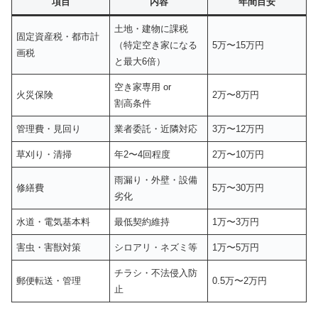
項目
内容
年間目安
土地・建物に課税
固定資産税・都市計
（特定空き家になる
5万〜15万円
画税
と最大6倍）
空き家専用 or
火災保険
2万〜8万円
割高条件
管理費・見回り
業者委託・近隣対応
3万〜12万円
草刈り・清掃
年2〜4回程度
2万〜10万円
雨漏り・外壁・設備
修繕費
5万〜30万円
劣化
水道・電気基本料
最低契約維持
1万〜3万円
害虫・害獣対策
シロアリ・ネズミ等
1万〜5万円
チラシ・不法侵入防
郵便転送・管理
0.5万〜2万円
止