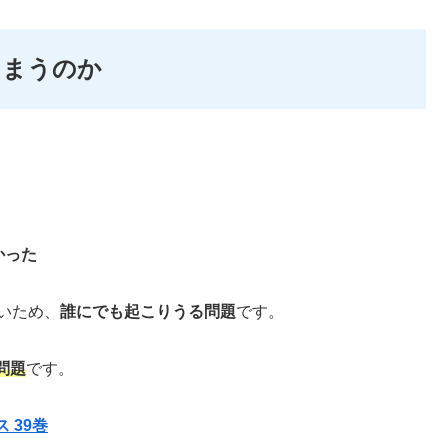
しまうのか
かった
いため、
誰にでも起こりうる問題
です。
問題
です。
 39巻