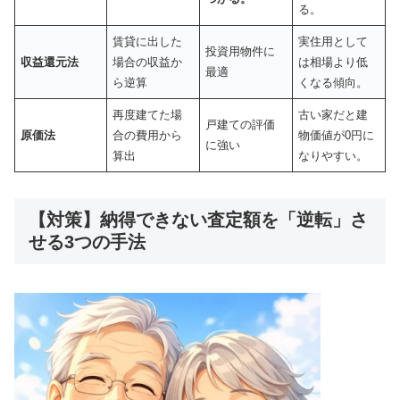
る。
賃貸に出した
実住用として
投資用物件に
収益還元法
場合の収益か
は相場より低
最適
ら逆算
くなる傾向。
再度建てた場
古い家だと建
戸建ての評価
原価法
合の費用から
物価値が0円に
に強い
算出
なりやすい。
【対策】納得できない査定額を「逆転」さ
せる3つの手法