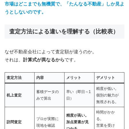
市場はどこまでも無機質で、「たんなる不動産」しか見よ
うとしないのです。
査定方法による違いを理解する（比較表）
なぜ不動産会社によって査定額が違うのか。
それは、
計算式が異なるから
です。
査定方法
内容
メリット
デメリット
精度が低い。
蓄積データの
早い（即日～1
机上査定
個別の魅力が
みで算出
日）
無視される。
時間がかか
精度が高い。
プロが実際に
る。
訪問査定
加点要素が見
現地を確認
営業を受け
つかる。