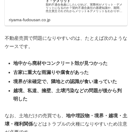
ト・デメリット
契約不適合免責にしたいけれど、実際何がメリット・デメ
リットになるのか？契約不適合責任の基礎知識や、期間、
売主買主それぞれからメリット＆デメリットをわかりやす
く解説します。
riyama-fudousan.co.jp
不動産売買で問題になりやすいのは、たとえば次のような
ケースです。
地中から廃材やコンクリート殻が見つかった
古家に重大な雨漏りや腐食があった
境界が未確定で、隣地との認識が食い違っていた
越境、私道、擁壁、土壌汚染などの問題が後から判
明した
なお、土地だけの売買でも、
地中埋設物・境界・越境・土
壌・権利関係
などはトラブルの火種になりやすいため注意