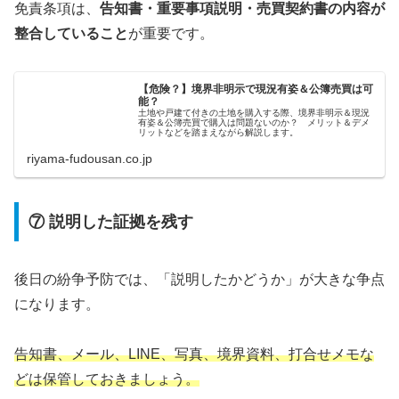
免責条項は、
告知書・重要事項説明・売買契約書の内容が
整合していること
が重要です。
【危険？】境界非明示で現況有姿＆公簿売買は可
能？
土地や戸建て付きの土地を購入する際、境界非明示＆現況
有姿＆公簿売買で購入は問題ないのか？ メリット＆デメ
リットなどを踏まえながら解説します。
riyama-fudousan.co.jp
⑦ 説明した証拠を残す
後日の紛争予防では、「説明したかどうか」が大きな争点
になります。
告知書、メール、LINE、写真、境界資料、打合せメモな
どは保管しておきましょう。