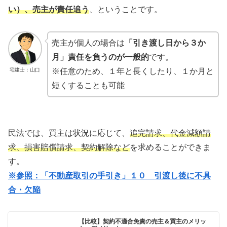
い
）
、売主が責任追う
、ということです。
売主が個人の場合は
「引き渡し
日
から３か
月」責任を負うのが一般的
です。
宅建士：山口
※任意のため、１年と長くしたり、１か月と
短くすることも可能
民法では、買主は状況に応じて、
追完請求、代金減額請
求、損害賠償請求、契約解除など
を求めることができま
す。
※参照：「不動産取引の手引き」１０ 引渡し後に不具
合・欠陥
【比較】契約不適合免責の売主＆買主のメリッ